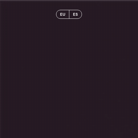
EU
ES